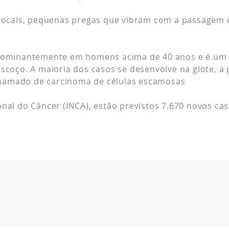
 vocais, pequenas pregas que vibram com a passagem 
edominantemente em homens acima de 40 anos e é um
scoço. A maioria dos casos se desenvolve na glote, a 
é chamado de carcinoma de células escamosas
nal do Câncer (INCA), estão previstos 7.670 novos cas
em ter relação com o desenvolvimento do câncer de laringe 