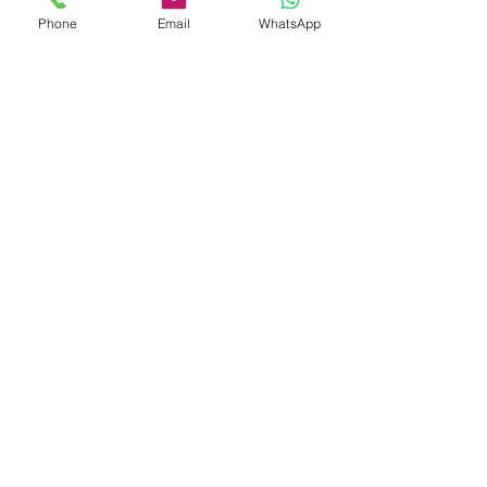
Phone
Email
WhatsApp
LOCALIZAÇÃO
(11) 3284-4483
/
3284-7336
Whatsapp:
(11) 97097-1687
R. Maestro Cardim, 377 - conj. 85 - Bela Vista
São Paulo/SP
contato@clinicakowalski.com.br
POLÍTICA DE
PRIVACIDADE