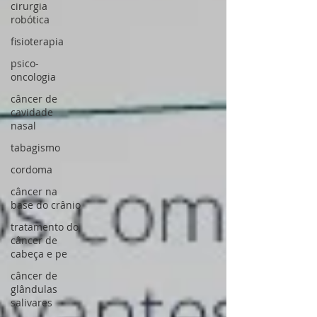
cirurgia
robótica
fisioterapia
psico-
oncologia
câncer de
cavidade
nasal
tabagismo
cordoma
câncer na
base do crânio
tratamento do
câncer de
cabeça e pe
câncer de
glândulas
salivares