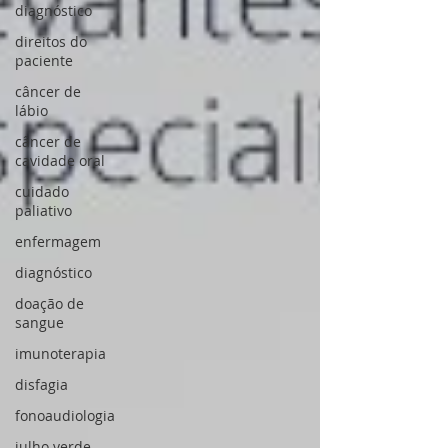
diagnóstico
direitos do
paciente
câncer de
lábio
câncer de
cavidade oral
cuidado
paliativo
enfermagem
diagnóstico
doação de
sangue
imunoterapia
disfagia
fonoaudiologia
julho verde