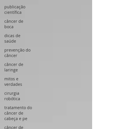
publicação
científica
câncer de
boca
dicas de
saúde
prevenção do
câncer
câncer de
laringe
mitos e
verdades
cirurgia
robótica
tratamento do
câncer de
cabeça e pe
câncer de