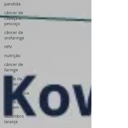
parotida
câncer de
cabeça e
pescoço
câncer de
orofaringe
HPV
nutrição
câncer de
faringe
saúde da
mulher
outubro rosa
saúde do
homem
dezembro
laranja