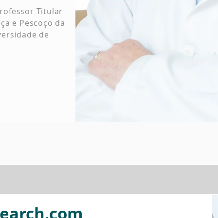
rofessor Titular
eça e Pescoço da
versidade de
search.com