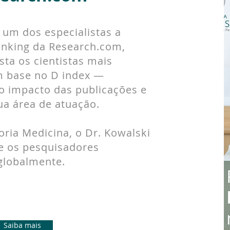
é um dos especialistas a
ranking da Research.com,
sta os cientistas mais
m base no D index —
o impacto das publicações e
ua área de atuação.
ria Medicina, o Dr. Kowalski
re os pesquisadores
 globalmente.
Saiba mais