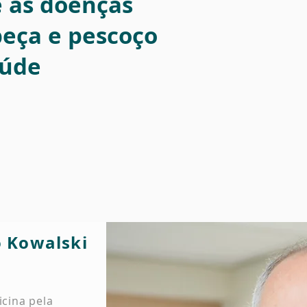
e as doenças
beça e pescoço
aúde
o Kowalski
cina pela