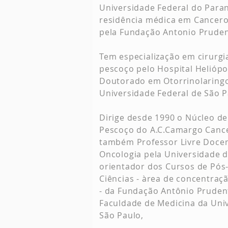
Universidade Federal do Para
residência médica em Cancerol
pela Fundação Antonio Pruden
​Tem especialização em cirurgi
pescoço pelo Hospital Heliópo
Doutorado em Otorrinolaringo
Universidade Federal de São P
Dirige desde 1990 o Núcleo de
Pescoço do A.C.Camargo Cance
também P
rofessor Livre Doce
Oncologia pela Universidade d
o
rientador dos Cursos de Pó
Ciências - àrea de concentraç
- da Fundação Antônio Pruden
Faculdade de Medicina da Uni
São Paulo,