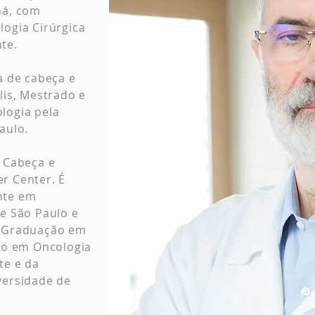
ná, com
ogia Cirúrgica
te.
a de cabeça e
lis, Mestrado e
logia pela
aulo.
 Cabeça e
r Center. É
nte em
e São Paulo e
s-Graduação em
ão em Oncologia
te e da
versidade de