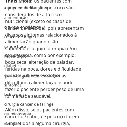
Thais Miola:
 Os pacientes com 
câncer de cabeça e pescoço são 
equipe multidisciplinar
considerados de alto risco 
alimentação
nutricional (exceto os casos de 
cirurgia oncológica
câncer de tireoide), pois apresentam 
diversos sintomas relacionados à 
câncer de língua
alimentação quando são 
saúde bucal
submetidos à quimioterapia e/ou 
radioterapia, como por exemplo: 
reabilitação
boca seca, alteração de paladar, 
diabetes
feridas na boca, dores e dificuldade 
para engolir. Esses sintomas 
cuidados paciente oncológico
dificultam a alimentação e pode 
sintomas
fazer o paciente perder peso de uma 
iodoterapia
forma nada saudável.
cirurgia câncer de faringe
Além disso, se os pacientes com 
quimioterapia
câncer de cabeça e pescoço forem 
submetidos a alguma cirurgia, 
dengue