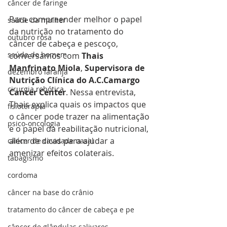
câncer de faringe
Para compreender melhor o papel 
saúde da mulher
da nutrição no tratamento do 
outubro rosa
câncer de cabeça e pescoço, 
saúde do homem
conversamos com 
Thais 
Manfrinato Miola
, 
Supervisora de 
dezembro laranja
Nutrição Clínica do A.C.Camargo 
cirurgia robótica
Cancer Center
. Nessa entrevista, 
Thais explica quais os impactos que 
fisioterapia
o câncer pode trazer na alimentação 
psico-oncologia
e o papel da reabilitação nutricional, 
além de dicas para ajudar a 
câncer de cavidade nasal
amenizar efeitos colaterais. 
tabagismo
cordoma
câncer na base do crânio
tratamento do câncer de cabeça e pe
câncer de glândulas salivares