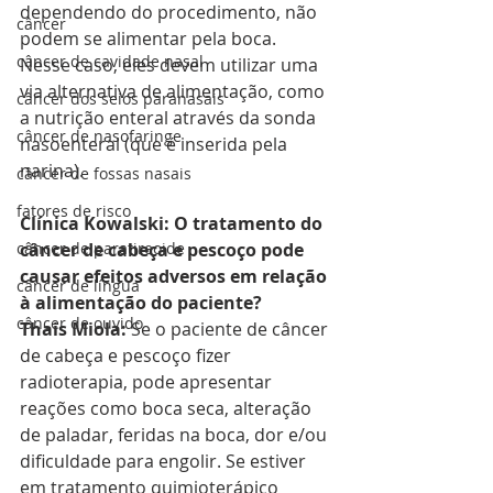
dependendo do procedimento, não 
câncer
podem se alimentar pela boca. 
câncer de cavidade nasal
Nesse caso, eles devem utilizar uma 
via alternativa de alimentação, como 
câncer dos seios paranasais
a nutrição enteral através da sonda 
câncer de nasofaringe
nasoenteral (que é inserida pela 
narina).
câncer de fossas nasais
fatores de risco
Clínica Kowalski: O tratamento do 
câncer de cabeça e pescoço pode 
câncer de paratireoide
causar efeitos adversos em relação 
câncer de língua
à alimentação do paciente?
câncer de ouvido
Thais Miola: 
Se o paciente de câncer 
de cabeça e pescoço fizer 
radioterapia, pode apresentar 
reações como boca seca, alteração 
de paladar, feridas na boca, dor e/ou 
dificuldade para engolir. Se estiver 
em tratamento quimioterápico 