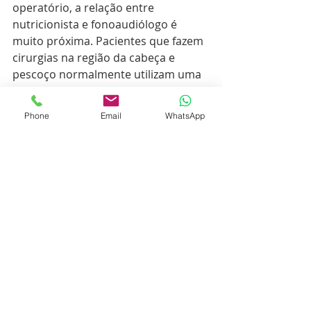
operatório, a relação entre 
nutricionista e fonoaudiólogo é 
muito próxima. Pacientes que fazem 
cirurgias na região da cabeça e 
pescoço normalmente utilizam uma 
via alternativa para alimentação, que 
é a nutrição enteral, através da 
Phone
Email
WhatsApp
sonda nasoenteral ou gastrostomia.
Conforme o fonoaudiólogo avaliar as 
possíveis consistências de dieta que 
o paciente pode utilizar, o 
nutricionista vai adequando a 
alimentação via oral e reduzindo a 
nutrição enteral. Por isso, é 
fundamental o acompanhamento 
com o nutricionista, pois nós 
fazemos a adequação da dieta 
enteral até poder garantir todos os 