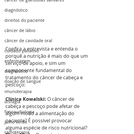
diagnóstico
direitos do paciente
câncer de lábio
câncer de cavidade oral
Confira a entrevista e entenda o 
cuidado paliativo
porquê a nutrição é mais do que um 
enfermagem
serviço de apoio, e sim um 
componente fundamental do 
diagnóstico
tratamento do câncer de cabeça e 
doação de sangue
pescoço:
imunoterapia
Clínica Kowalski: 
O câncer de 
disfagia
cabeça e pescoço pode afetar de 
fonoaudiologia
algum modo a alimentação do 
paciente? É possível provocar 
julho verde
alguma espécie de risco nutricional?
radioterapia