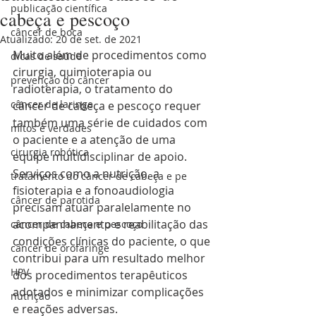
publicação científica
cabeça e pescoço
câncer de boca
Atualizado:
20 de set. de 2021
Muito além de procedimentos como 
dicas de saúde
cirurgia, quimioterapia ou 
prevenção do câncer
radioterapia, o tratamento do 
câncer de laringe
câncer de cabeça e pescoço requer 
também uma série de cuidados com 
mitos e verdades
o paciente e a atenção de uma 
cirurgia robótica
equipe multidisciplinar de apoio. 
Serviços como a nutrição, a 
tratamento do câncer de cabeça e pe
fisioterapia e a fonoaudiologia 
câncer de parotida
precisam atuar paralelamente no 
acompanhamento e reabilitação das 
câncer de cabeça e pescoço
condições clínicas do paciente, o que 
câncer de orofaringe
contribui para um resultado melhor 
HPV
dos procedimentos terapêuticos 
adotados e minimizar complicações 
nutrição
e reações adversas.