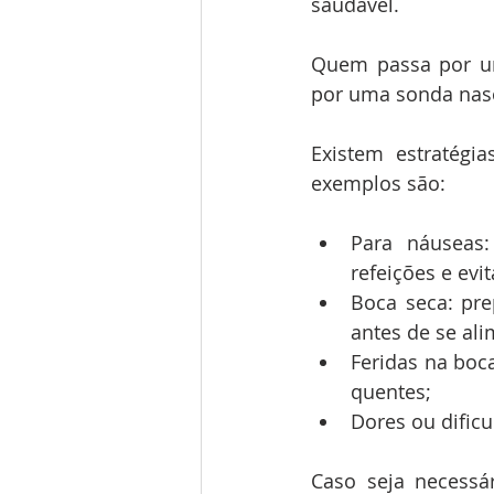
saudável. 
Quem passa por uma
por uma sonda nasoe
Existem estratégia
exemplos são:
Para náuseas:
refeições e evi
Boca seca: pre
antes de se ali
Feridas na boc
quentes;
Dores ou dific
Caso seja necessá