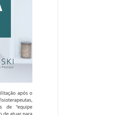
litação após o 
sioterapeutas, 
s de "equipe 
 de atuar para 