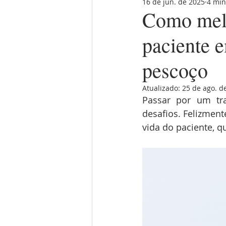
16 de jun. de 2025
4 min
câncer de laringe
mitos e v
Como melh
paciente 
câncer de parotida
câncer d
pescoço
câncer de faringe
saúde da
Atualizado:
25 de ago. d
Passar por um tr
desafios. Felizmen
vida do paciente, q
cirurgia robótica
fisioterapia
câncer na base do crânio
tr
direitos do paciente