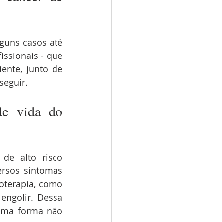
guns casos até 
ssionais - que 
nte, junto de 
seguir.
de vida do 
e alto risco 
ersos sintomas 
terapia, como 
engolir. Dessa 
uma forma não 