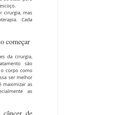
pescoço.
cirurgia, mas 
erapia. Cada 
nto começar
s da cirurgia, 
atamento são 
 o corpo como 
sa ser melhor 
é maximizar as 
cialmente as 
 câncer de 