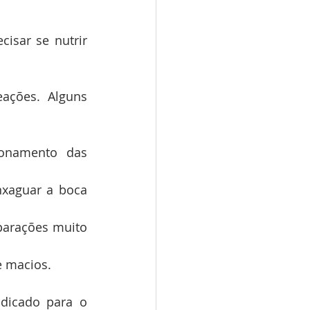
sar se nutrir 
ações. Alguns 
onamento das 
xaguar a boca 
parações muito 
e macios.
dicado para o 