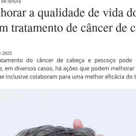
 de leitura
erdades
cirurgia robótica
tratamento do câncer de cabeç
orar a qualidade de vida d
em tratamento de câncer de 
e cabeça e pescoço
câncer de orofaringe
HPV
nutr
 mulher
outubro rosa
saúde do homem
dezembro l
e 2025
atamento do câncer de cabeça e pescoço pode tr
te, em diversos casos, há ações que podem melhorar 
ue inclusive colaboram para uma melhor eficácia do 
psico-oncologia
câncer de cavidade nasal
tabagi
atamento do câncer de cabeça e pe
câncer de glândulas saliv