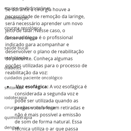
equipe multidisciplinar
Se durante a cirurgia houve a 
necessidade de remoção da laringe, 
alimentação
será necessário aprender um novo 
cirurgia oncológica
jeito de falar. Nesse caso, o 
fonoaudiólogo é o profissional 
câncer de língua
indicado para acompanhar e 
saúde bucal
desenvolver o plano de reabilitação 
reabilitação
do paciente. Conheça algumas 
opções utilizadas para o processo de 
diabetes
reabilitação da voz:
cuidados paciente oncológico
 Voz esofágica:
 A voz esofágica é 
sintomas
considerada a segunda voz e 
iodoterapia
pode ser utilizada quando as 
pregas vocais foram retiradas e 
cirurgia câncer de faringe
não é mais possível a emissão 
quimioterapia
de som de forma natural. Essa 
dengue
técnica utiliza o ar que passa 