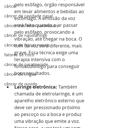
pelo esôfago, órgão responsável 
câncer
em levar alimentos e bebidas ao 
câncer de cavidade nasal
estômago. A emissão da voz 
será feita quando o ar passar 
câncer dos seios paranasais
pelo esôfago, provocando a 
câncer de nasofaringe
vibração, até chegar na boca. O 
câncer de fossas nasais
tom da voz será diferente, mais 
grave. Essa técnica exige uma 
fatores de risco
terapia intensiva com o 
câncer de paratireoide
fonoaudiólogo para conseguir 
bons resultados.
câncer de língua
câncer de ouvido
Laringe eletrônica: 
Também 
chamada de eletrolaringe, é um 
aparelho eletrônico externo que 
deve ser pressionado próximo 
ao pescoço ou a boca e produz 
uma vibração que emite a voz. 