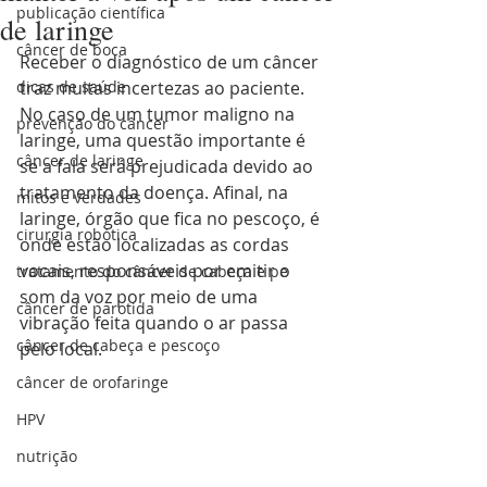
publicação científica
de laringe
câncer de boca
Receber o diagnóstico de um câncer 
dicas de saúde
traz muitas incertezas ao paciente. 
No caso de um tumor maligno na 
prevenção do câncer
laringe, uma questão importante é 
câncer de laringe
se a fala será prejudicada devido ao 
tratamento da doença. Afinal, na 
mitos e verdades
laringe, órgão que fica no pescoço, é 
cirurgia robótica
onde estão localizadas as cordas 
vocais, responsáveis por emitir o 
tratamento do câncer de cabeça e pe
som da voz por meio de uma 
câncer de parotida
vibração feita quando o ar passa 
câncer de cabeça e pescoço
pelo local.
câncer de orofaringe
HPV
nutrição