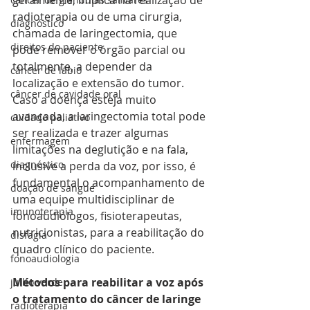
geralmente, implica na realização de 
radioterapia ou de uma cirurgia, 
diagnóstico
chamada de laringectomia, que 
direitos do paciente
pode remover o órgão parcial ou 
totalmente, a depender da 
câncer de lábio
localização e extensão do tumor. 
câncer de cavidade oral
Caso a doença esteja muito 
avançada, a laringectomia total pode 
cuidado paliativo
ser realizada e trazer algumas 
enfermagem
limitações na deglutição e na fala, 
diagnóstico
inclusive a perda da voz, por isso, é 
fundamental o acompanhamento de 
doação de sangue
uma equipe multidisciplinar de 
imunoterapia
fonoaudiólogos, fisioterapeutas, 
nutricionistas, para a reabilitação do 
disfagia
quadro clínico do paciente.
fonoaudiologia
Métodos para reabilitar a voz após 
julho verde
o tratamento do câncer de laringe
radioterapia