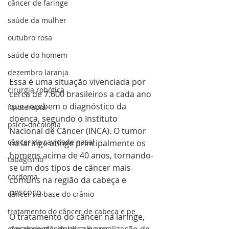
câncer de faringe
saúde da mulher
outubro rosa
saúde do homem
dezembro laranja
Essa é uma situação vivenciada por 
cirurgia robótica
cerca de 7.600 brasileiros a cada ano 
que recebem o diagnóstico da 
fisioterapia
doença, segundo o Instituto 
psico-oncologia
Nacional de Câncer (INCA). O tumor 
câncer de cavidade nasal
na laringe atinge principalmente os 
homens acima de 40 anos, tornando-
tabagismo
se um dos tipos de câncer mais 
cordoma
comuns na região da cabeça e 
pescoço.
câncer na base do crânio
tratamento do câncer de cabeça e pe
O tratamento do câncer na laringe, 
câncer de glândulas salivares