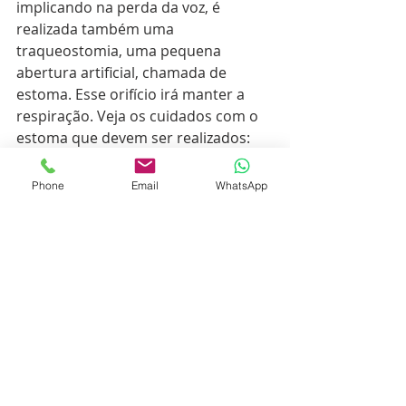
implicando na perda da voz, é 
realizada também uma 
traqueostomia, uma pequena 
abertura artificial, chamada de 
estoma. Esse orifício irá manter a 
respiração. Veja os cuidados com o 
estoma que devem ser realizados:
•	Checar todos os dias se está 
Phone
Email
WhatsApp
limpo e livre de muco;
•	Limpar o muco do estoma, seja 
tossindo ou usando um pano 
associado a inalações  com solução 
fisiológica;
•	Manter úmido com o uso de 
inalações com soro fisiológico;
•	Limpar a área do estoma com 
água e sabão neutro - mas nunca 
mergulhar o estoma na água;