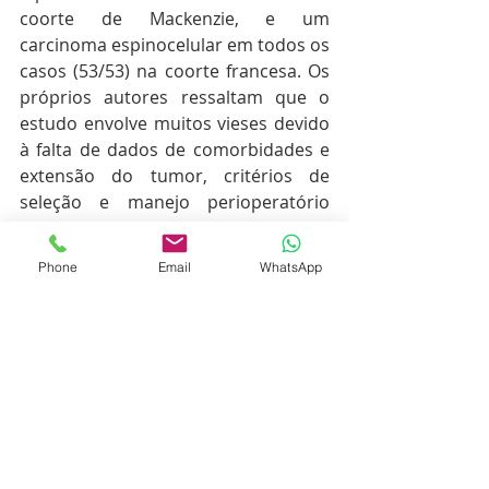
coorte de Mackenzie, e um 
carcinoma espinocelular em todos os 
casos (53/53) na coorte francesa. Os 
próprios autores ressaltam que o 
estudo envolve muitos vieses devido 
à falta de dados de comorbidades e 
extensão do tumor, critérios de 
seleção e manejo perioperatório 
(preparação para cirurgia e 
retomada precoce das atividades) na 
Phone
Email
WhatsApp
coorte de Mackenzie, viciando a força 
“científica” de uma comparação feita 
150 anos mais tarde.  
Referência do estudo
Laccourreye O, Garcia D, Mudry A. 
Total laryngectomy for laryngeal 
cancer 150 years after its first 