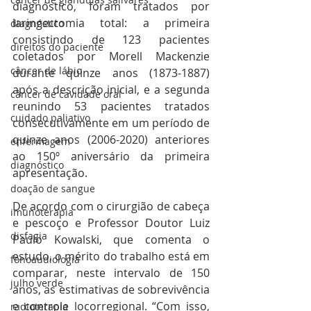
diagnóstico, foram tratados por 
laringectomia total: a primeira 
diagnóstico
consistindo de 123 pacientes 
direitos do paciente
coletados por Morell Mackenzie 
câncer de lábio
durante quinze anos (1873-1887) 
após a descrição inicial, e a segunda 
câncer de cavidade oral
reunindo 53 pacientes tratados 
cuidado paliativo
consecutivamente em um período de 
quinze anos (2006-2020) anteriores 
enfermagem
ao 150º aniversário da primeira 
diagnóstico
apresentação. 
doação de sangue
De acordo com o cirurgião de cabeça 
imunoterapia
e pescoço e Professor Doutor Luiz 
disfagia
Paulo Kowalski, que comenta o 
estudo, o mérito do trabalho está em 
fonoaudiologia
comparar, neste intervalo de 150 
julho verde
anos, as estimativas de sobrevivência 
e controle locorregional. “Com isso, 
radioterapia