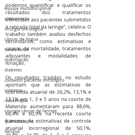
podemos quantificar e qualificar os 
equipe multidisciplinar
resultados dos tratamentos 
alimentação
oferecidos aos pacientes submetidos 
à retirada total da laringe”, celebra. O 
cirurgia oncológica
trabalho também avaliou desfechos 
câncer de língua
secundários, como estimativas e 
causas de mortalidade, tratamentos 
saúde bucal
adjuvantes e modalidades de 
reabilitação
fonação.
diabetes
Os resultados trazidos no estudo 
cuidados paciente oncológico
apontam que as estimativas de 
sintomas
sobrevida atuarial de 26,2%, 13,1% e 
13,1% em 1, 3 e 5 anos na coorte de 
iodoterapia
Makenzie aumentaram para 88,6%, 
cirurgia câncer de faringe
68,4% e 60,9% na recente coorte 
francesa. As estimativas de controle 
quimioterapia
atuarial locorregional de 50,1%, 
dengue