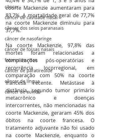
40,4% e 34,7% de 1, 3 e 5 anos na 
câncer
coorte Mackenzie aumentaram para 
83,7%. A mortalidade geral de 77,7% 
câncer de cavidade nasal
na coorte Mackenzie diminuiu para 
câncer dos seios paranasais
37,7%. 
câncer de nasofaringe
Na coorte Mackenzie, 97,8% das 
câncer de fossas nasais
mortes foram relacionadas a 
fatores de risco
complicações pós-operatórias e 
recorrência locorregional, em 
câncer de paratireoide
comparação com 50% na coorte 
câncer de língua
francesa recente. Metástase à 
distância, segundo tumor primário 
câncer de ouvido
metacrônico e doenças 
intercorrentes, não mencionadas na 
coorte Mackenzie, geraram 45% dos 
óbitos na coorte francesa. O 
tratamento adjuvante não foi usado 
na coorte Mackenzie, enquanto o 