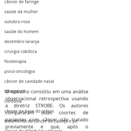
câncer de faringe
saúde da mulher
outubro rosa
saúde do homem
dezembro laranja
cirurgia robótica
fisioterapia
psico-oncologia
câncer de cavidade nasal
tabagismo
O trabalho consistiu em uma análise 
observacional retrospectiva usando 
cordoma
a diretriz STROBE. Os autores 
câncer na base do crânio
compararam duas coortes de 
pacientes com câncer não tratado 
tratamento do câncer de cabeça e pe
previamente e que, após o 
câncer de glândulas salivares