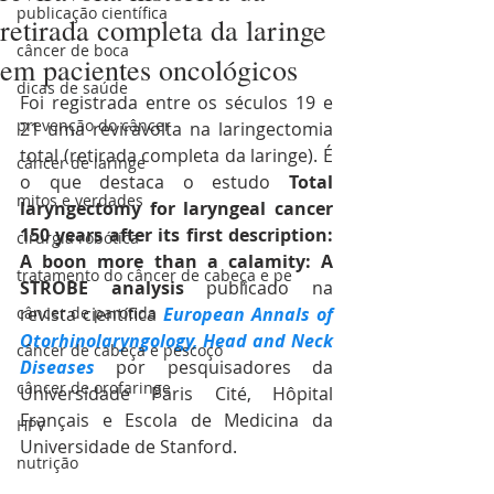
publicação científica
retirada completa da laringe
câncer de boca
em pacientes oncológicos
dicas de saúde
Foi registrada entre os séculos 19 e 
prevenção do câncer
21 uma reviravolta na laringectomia 
total (retirada completa da laringe). É 
câncer de laringe
o que destaca o estudo 
Total 
mitos e verdades
laryngectomy for laryngeal cancer 
150 years after its first description: 
cirurgia robótica
A boon more than a calamity: A 
tratamento do câncer de cabeça e pe
STROBE analysis 
publicado na 
câncer de parotida
revista científica
European Annals of 
Otorhinolaryngology, Head and Neck 
câncer de cabeça e pescoço
Diseases
 por pesquisadores da 
câncer de orofaringe
Universidade Paris Cité, Hôpital 
Français e Escola de Medicina da 
HPV
Universidade de Stanford.
nutrição