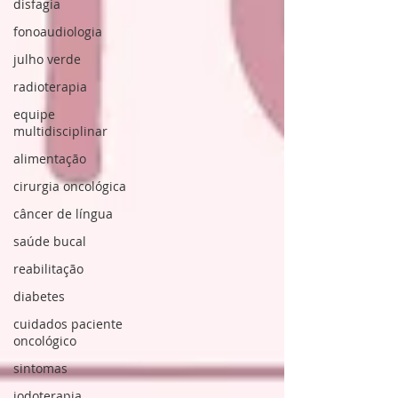
disfagia
fonoaudiologia
julho verde
radioterapia
equipe
multidisciplinar
alimentação
cirurgia oncológica
câncer de língua
saúde bucal
reabilitação
diabetes
cuidados paciente
oncológico
sintomas
iodoterapia