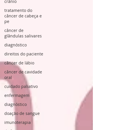
crânio
tratamento do
câncer de cabeça e
pe
câncer de
glândulas salivares
diagnóstico
direitos do paciente
câncer de lábio
câncer de cavidade
oral
cuidado paliativo
enfermagem
diagnóstico
doação de sangue
imunoterapia