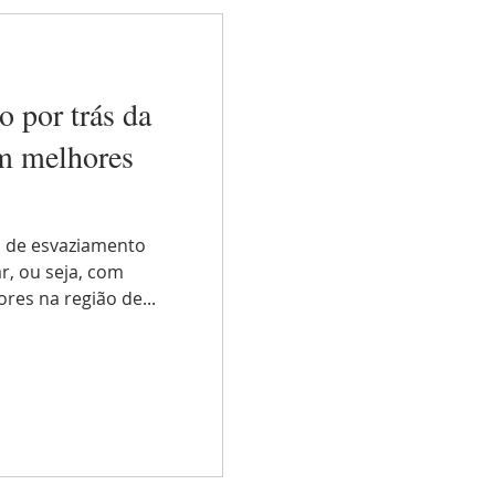
o por trás da
em melhores
s
s de esvaziamento
ar, ou seja, com
ores na região de...