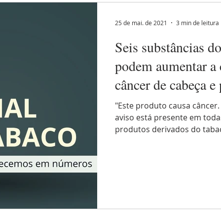
cer de laringe
mitos e verdades
cirurgia robótica
25 de mai. de 2021
3 min de leitura
Seis substâncias do
ça e pe
câncer de parotida
câncer de cabeça e pescoço
podem aumentar a 
câncer de cabeça e
V
nutrição
câncer de faringe
saúde da mulher
"Este produto causa câncer.
aviso está presente em tod
produtos derivados do tabaco
ro laranja
cirurgia robótica
fisioterapia
psico-onc
tabagismo
cordoma
câncer na base do crânio
ça e pe
câncer de glândulas salivares
diagnóstico