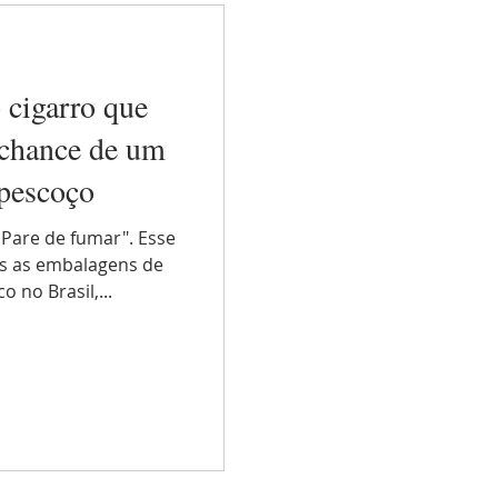
 cigarro que
chance de um
 pescoço
outubro rosa
 Pare de fumar". Esse
as as embalagens de
 no Brasil,...
ologia