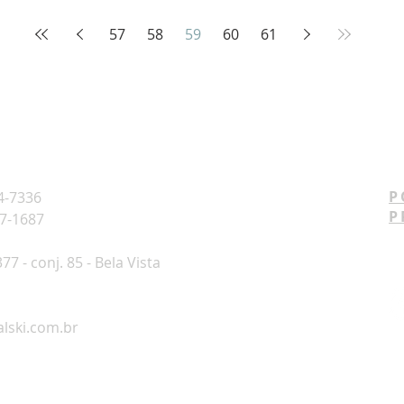
57
58
59
60
61
P
4-7336
P
97-1687
7 - conj. 85 - Bela Vista
lski.com.br