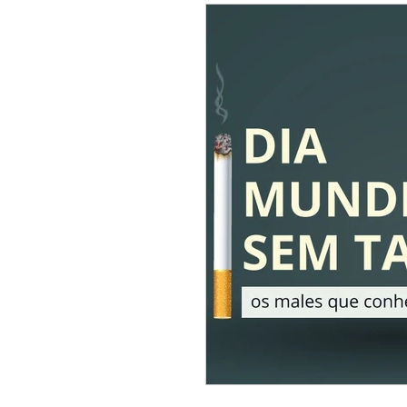
prevenção do câncer
cân
tratamento do câncer de cabe
câncer de orofaringe
HP
saúde do homem
dezemb
câncer de cavidade nasal
tratamento do câncer de cabe