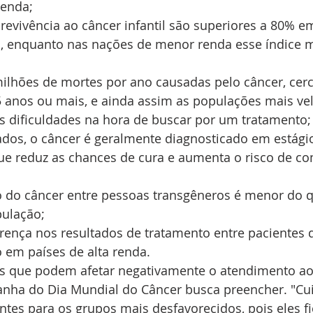
renda;
revivência ao câncer infantil são superiores a 80% e
a, enquanto nas nações de menor renda esse índice m
ilhões de mortes por ano causadas pelo câncer, cer
 anos ou mais, e ainda assim as populações mais ve
 dificuldades na hora de buscar por um tratamento;
iados, o câncer é geralmente diagnosticado em estági
ue reduz as chances de cura e aumenta o risco de co
 do câncer entre pessoas transgêneros é menor do q
pulação;
rença nos resultados de tratamento entre pacientes d
em países de alta renda.
res que podem afetar negativamente o atendimento ao 
nha do Dia Mundial do Câncer busca preencher. "Cu
ntes para os grupos mais desfavorecidos, pois eles f