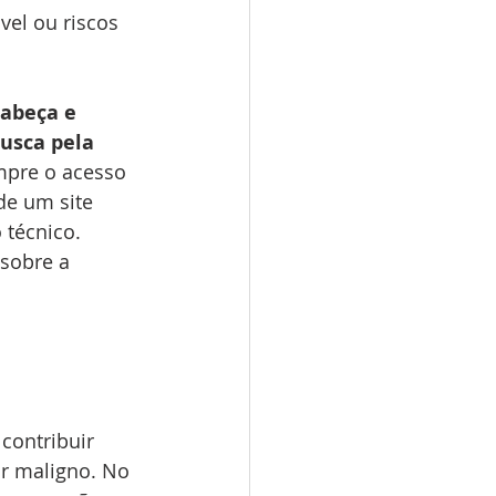
el ou riscos 
abeça e 
usca pela 
mpre o acesso 
de um site 
técnico. 
sobre a 
contribuir 
r maligno. No 