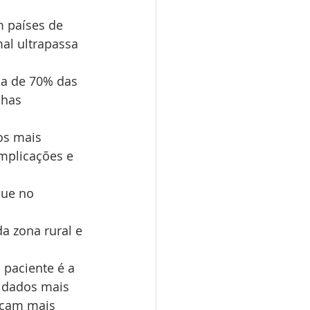
m países de 
al ultrapassa 
ca de 70% das 
lhas 
os mais 
mplicações e 
ue no 
a zona rural e 
paciente é a 
idados mais 
icam mais 