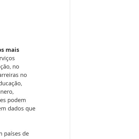
s mais 
viços 
ção, no 
rreiras no 
ducação, 
nero, 
ades podem 
tem dados que 
m países de 