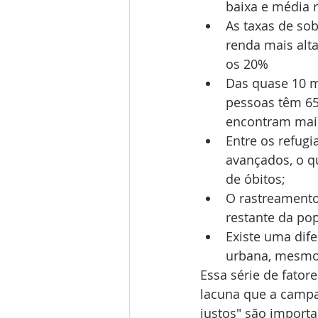
baixa e média 
As taxas de sob
renda mais alt
os 20%
Das quase 10 m
pessoas têm 65
encontram mais
Entre os refug
avançados, o q
de óbitos;
O rastreamento
restante da po
Existe uma dife
urbana, mesmo 
Essa série de fato
lacuna que a campa
justos" são importa