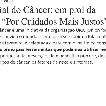
e leitura
erdades
cirurgia robótica
tratamento do câncer de cabeç
al do Câncer: em prol da
“Por Cuidados Mais Justos
e cabeça e pescoço
câncer de orofaringe
HPV
nutr
ncer é uma iniciativa da organização UICC (Union for
e convida o mundo inteiro para se reunir na luta cont
 mulher
outubro rosa
saúde do homem
dezembro l
de fevereiro, é celebrada a data com o intuito de cons
 principais ferramentas que podemos utilizar ne
mportância da prevenção, do diagnóstico precoce, de 
psico-oncologia
câncer de cavidade nasal
tabagi
tipos de câncer, os fatores de risco e sintomas. 
atamento do câncer de cabeça e pe
câncer de glândulas saliv