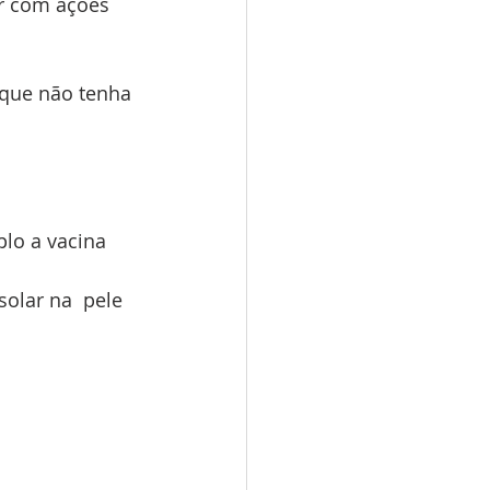
r com ações 
 que não tenha 
lo a vacina 
olar na  pele 