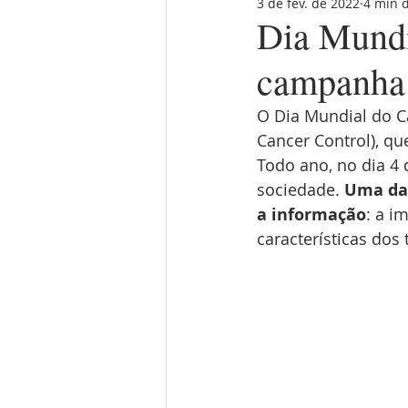
3 de fev. de 2022
4 min d
câncer de laringe
mitos e v
Dia Mundi
campanha 
câncer de parotida
câncer d
O Dia Mundial do Câ
Cancer Control), qu
câncer de faringe
saúde da
Todo ano, no dia 4 
sociedade. 
Uma das
a informação
: a i
cirurgia robótica
fisioterapia
características dos 
câncer na base do crânio
tr
direitos do paciente