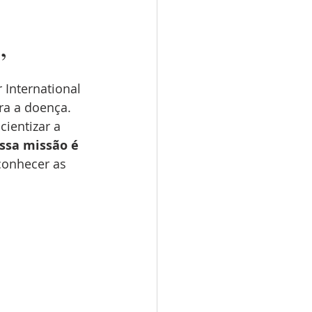
a e pe
”
ição
 International 
ra a doença. 
aranja
cientizar a 
ssa missão é 
conhecer as 
smo
cordoma
ares
diagnóstico