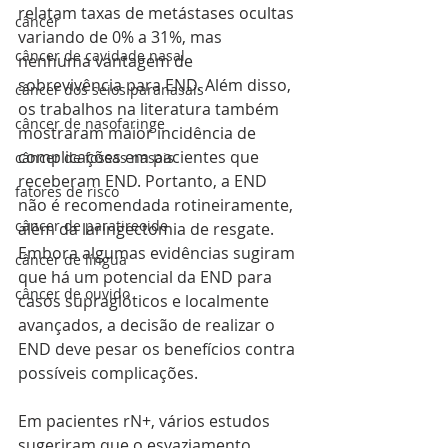
relatam taxas de metástases ocultas 
câncer
variando de 0% a 31%, mas 
câncer de cavidade nasal
nenhuma vantagem de 
sobrevivência para END. Além disso, 
câncer dos seios paranasais
os trabalhos na literatura também 
câncer de nasofaringe
mostraram maior incidência de 
complicações em pacientes que 
câncer de fossas nasais
receberam END. Portanto, a END 
fatores de risco
não é recomendada rotineiramente, 
câncer de paratireoide
além da laringectomia de resgate. 
Embora algumas evidências sugiram 
câncer de língua
que há um potencial da END para 
câncer de ouvido
casos supraglóticos e localmente 
avançados, a decisão de realizar o 
END deve pesar os benefícios contra 
possíveis complicações.
Em pacientes rN+, vários estudos 
sugeriram que o esvaziamento 