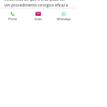
um procedimento cirúrgico eficaz e 
oncologicamente seguro para 
pacientes com pescoço rN1 e rN2. 
Phone
Email
WhatsApp
Além disso, o SSND pode ser uma 
opção eficaz se os linfonodos 
recorrentes/persistentes estiverem 
limitados a um nível primário do 
pescoço. É essencial empregar 
estudos de imagem pré-operatórios 
para avaliar com precisão a 
presença e extensão das metástases 
linfonodais, a fim de identificar 
candidatos adequados para 
SND/SSND entre os casos cN+.
Referência do estudo
Rodrigo JP, López-Álvarez F, Medina 