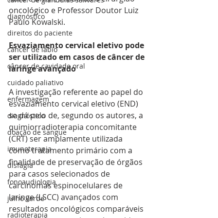
oncológico e Professor Doutor Luiz 
diagnóstico
Paulo Kowalski.
direitos do paciente
Esvaziamento cervical eletivo pode 
câncer de lábio
ser utilizado em casos de câncer de 
câncer de cavidade oral
laringe avançado
cuidado paliativo
A investigação referente ao papel do 
enfermagem
esvaziamento cervical eletivo (END) 
se dá pelo de, segundo os autores, a 
diagnóstico
quimiorradioterapia concomitante 
doação de sangue
(CRT) ser amplamente utilizada 
imunoterapia
como tratamento primário com a 
finalidade de preservação de órgãos 
disfagia
para casos selecionados de 
fonoaudiologia
carcinomas espinocelulares de 
laringe (LSCC) avançados com 
julho verde
resultados oncológicos comparáveis 
radioterapia