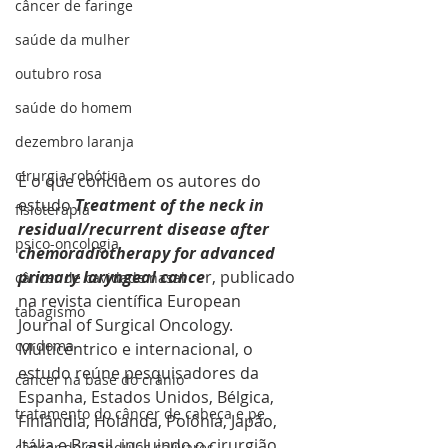
câncer de faringe
saúde da mulher
outubro rosa
saúde do homem
dezembro laranja
cirurgia robótica
É o que concluem os autores do 
estudo
 Treatment of the neck in 
fisioterapia
residual/recurrent disease after 
psico-oncologia
chemoradiotherapy for advanced 
primary laryngeal cance
r, publicado 
câncer de cavidade nasal
na revista científica European 
tabagismo
Journal of Surgical Oncology. 
cordoma
Multicêntrico e internacional, o 
estudo reúne pesquisadores da 
câncer na base do crânio
Espanha, Estados Unidos, Bélgica, 
tratamento do câncer de cabeça e pe
Finlândia, Holanda, Polônia, Japão, 
Itália e Brasil, incluindo o cirurgião 
câncer de glândulas salivares