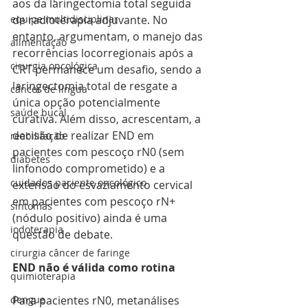
aos da laringectomia total seguida 
equipe multidisciplinar
de radioterapia adjuvante. No 
entanto, argumentam, o manejo das 
alimentação
recorrências locorregionais após a 
cirurgia oncológica
CRT permanece um desafio, sendo a 
laringectomia total de resgate a 
câncer de língua
única opção potencialmente 
saúde bucal
curativa. Além disso, acrescentam, a 
decisão de realizar END em 
reabilitação
pacientes com pescoço rN0 (sem 
diabetes
linfonodo comprometido) e a 
cuidados paciente oncológico
extensão do esvaziamento cervical 
em pacientes com pescoço rN+ 
sintomas
(nódulo positivo) ainda é uma 
iodoterapia
questão de debate.
cirurgia câncer de faringe
END não é válida como rotina
quimioterapia
dengue
Para pacientes rN0, metanálises 