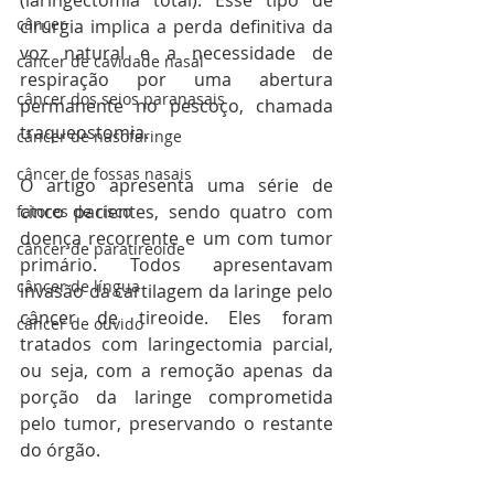
(laringectomia total). Esse tipo de 
câncer
cirurgia implica a perda definitiva da 
voz natural e a necessidade de 
câncer de cavidade nasal
respiração por uma abertura 
câncer dos seios paranasais
permanente no pescoço, chamada 
traqueostomia.
câncer de nasofaringe
câncer de fossas nasais
O artigo apresenta uma série de 
cinco pacientes, sendo quatro com 
fatores de risco
doença recorrente e um com tumor 
câncer de paratireoide
primário. Todos apresentavam 
câncer de língua
invasão da cartilagem da laringe pelo 
câncer de tireoide. Eles foram 
câncer de ouvido
tratados com laringectomia parcial, 
ou seja, com a remoção apenas da 
porção da laringe comprometida 
pelo tumor, preservando o restante 
do órgão.