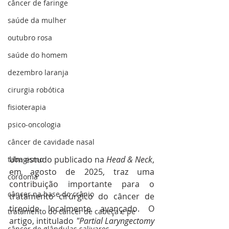
câncer de faringe
saúde da mulher
outubro rosa
saúde do homem
dezembro laranja
cirurgia robótica
fisioterapia
psico-oncologia
câncer de cavidade nasal
Um estudo publicado na 
Head & Neck
, 
tabagismo
em agosto de 2025, traz uma 
cordoma
contribuição importante para o 
câncer na base do crânio
tratamento cirúrgico do câncer de 
tireoide localmente avançado. O 
tratamento do câncer de cabeça e pe
artigo, intitulado 
"Partial Laryngectomy 
câncer de glândulas salivares