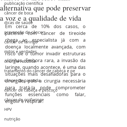
publicação científica
alternativa que pode preservar
câncer de boca
a voz e a qualidade de vida
dicas de saúde
Em cerca de 10% dos casos, o 
prevenção do câncer
paciente com câncer de tireoide 
chega ao especialista já com a 
câncer de laringe
doença localmente avançada, com 
mitos e verdades
risco de o tumor invadir estruturas 
vizinhas. Embora rara, a invasão da 
cirurgia robótica
laringe, quando acontece, é uma das 
tratamento do câncer de cabeça e pe
situações mais desafiadoras para o 
câncer de parotida
cirurgião, pois a cirurgia necessária 
para tratá-la pode comprometer 
câncer de cabeça e pescoço
funções essenciais como falar, 
câncer de orofaringe
engolir e respirar.
HPV
nutrição