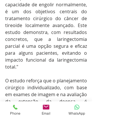
capacidade de engolir normalmente, 
é um dos objetivos centrais do 
tratamento cirúrgico do câncer de 
tireoide localmente avançado. Este 
estudo demonstra, com resultados 
concretos, que a laringectomia 
parcial é uma opção segura e eficaz 
para alguns pacientes, evitando o 
impacto funcional da laringectomia 
total."
O estudo reforça que o planejamento 
cirúrgico individualizado, com base 
em exames de imagem e na avaliação 
da extensão da doença, é 
fundamental para definir a melhor 
Phone
Email
WhatsApp
estratégia. Pacientes com invasão 
laríngea limitada, sem 