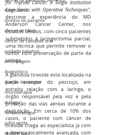
for Thyroid Cancer: A Single Institution 
Case Series with Operative Techniques"
, 
diagnóstico
descreve a experiência do MD 
direitos do paciente
Anderson Cancer Center, nos 
câncer de lábio
Estados Unidos, com cinco pacientes 
submetidos à laringectomia parcial, 
câncer de cavidade oral
uma técnica que permite remover o 
cuidado paliativo
tumor com preservação de parte da 
laringe.
enfermagem
diagnóstico
A glândula tireoide está localizada na 
parte anterior do pescoço, em 
doação de sangue
estreita relação com a laringe, o 
imunoterapia
órgão responsável pela voz e pela 
disfagia
proteção das vias aéreas durante a 
deglutição. Em cerca de 10% dos 
fonoaudiologia
casos, o paciente com câncer de 
julho verde
tireoide chega ao especialista já com 
a doença localmente avançada, com 
radioterapia