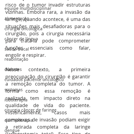
risco de o tumor invadir estruturas 
equipe multidisciplinar
vizinhas. Embora rara, a invasão da 
alimentação
laringe, quando acontece, é uma das 
situações mais desafiadoras para o 
cirurgia oncológica
cirurgião, pois a cirurgia necessária 
câncer de língua
para tratá-la pode comprometer 
funções essenciais como falar, 
saúde bucal
engolir e respirar.
reabilitação
Nesse contexto, a primeira 
diabetes
preocupação do cirurgião é garantir 
cuidados paciente oncológico
a remoção completa do tumor. A 
sintomas
forma como essa remoção é 
realizada tem impacto direto na 
iodoterapia
qualidade de vida do paciente. 
cirurgia câncer de faringe
Historicamente, casos mais 
complexos de invasão podiam exigir 
quimioterapia
a retirada completa da laringe 
dengue