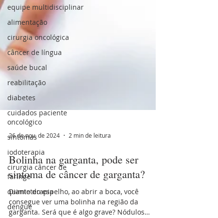
equipe multidisciplinar
alimentação
cirurgia oncológica
câncer de língua
saúde bucal
reabilitação
diabetes
cuidados paciente
oncológico
sintomas
iodoterapia
26 de nov. de 2024
2 min de leitura
cirurgia câncer de
faringe
Bolinha na garganta, pode ser
quimioterapia
sintoma de câncer de garganta?
dengue
Diante do espelho, ao abrir a boca, você