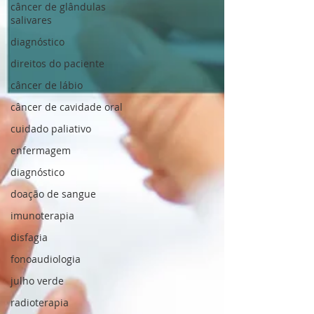
câncer de glândulas
salivares
diagnóstico
direitos do paciente
câncer de lábio
câncer de cavidade oral
cuidado paliativo
enfermagem
diagnóstico
doação de sangue
imunoterapia
disfagia
fonoaudiologia
julho verde
radioterapia