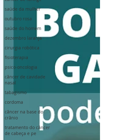
saúde da mulher
outubro rosa
saúde do homem
dezembro laranja
cirurgia robótica
fisioterapia
psico-oncologia
câncer de cavidade
nasal
tabagismo
cordoma
câncer na base do
crânio
tratamento do câncer
de cabeça e pe