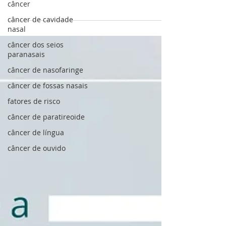
câncer
consegue ver uma bolinha na região da
garganta. Será que é algo grave? Nódulos
câncer de cavidade
nasal
nessa região...
câncer dos seios
paranasais
câncer de nasofaringe
câncer de fossas nasais
fatores de risco
câncer de paratireoide
câncer de língua
câncer de ouvido