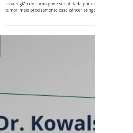
5 de mai. de 2022
3 min de leitura
Câncer no nariz: entenda o que é o
câncer na cavidade nasal
O câncer pode ser desenvolver no nariz? Sim,
essa região do corpo pode ser afetada por um
tumor, mais precisamente esse câncer atinge
a...