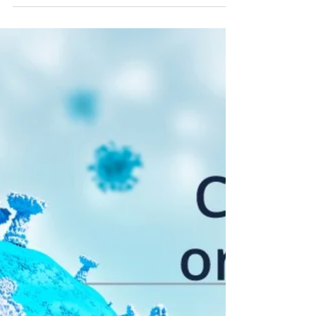
Cirurgia robótica isolada resulta em
menor risco de perda de saliva e
dificuldade para engolir
Ao comparar três protocolos de tratamento
para pacientes com câncer de orofaringe, um
estudo multicêntrico, realizado nos Estados
Unidos,...